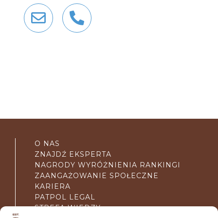
O NAS
ZNAJDŹ EKSPERTA
NAGRODY WYRÓŻNIENIA RANKINGI
ZAANGAŻOWANIE SPOŁECZNE
KARIERA
PATPOL LEGAL
STREFA WIEDZY