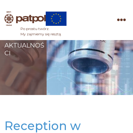
Po prostu twórz.
Patpol
My zajmiemy się resztą.
AKTUALNOŚ
CI
Reception w