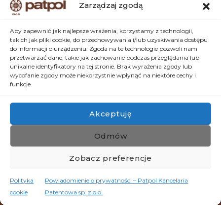
KONTAKT
Zarządzaj zgodą
NARUSZENIA IP
PATENTY
Aby zapewnić jak najlepsze wrażenia, korzystamy z technologii,
takich jak pliki cookie, do przechowywania i/lub uzyskiwania dostępu
DODATKOWE PRAWO OCHRONNE
do informacji o urządzeniu. Zgoda na te technologie pozwoli nam
WZORY UŻYTKOWE
przetwarzać dane, takie jak zachowanie podczas przeglądania lub
ZNAKI TOWAROWE
unikalne identyfikatory na tej stronie. Brak wyrażenia zgody lub
WZORY PRZEMYSŁOWE
wycofanie zgody może niekorzystnie wpłynąć na niektóre cechy i
ZARZĄDZANIE PORTFOLIO IP
funkcje.
STRATEGIA IP
Akceptuję
Odmów
Zobacz preferencje
Polityka
Powiadomienie o prywatności – Patpol Kancelaria
cookie
Patentowa sp. z o.o.
© 2026 Patpol. Wszystkie prawa zastrzeżone.
Polityka