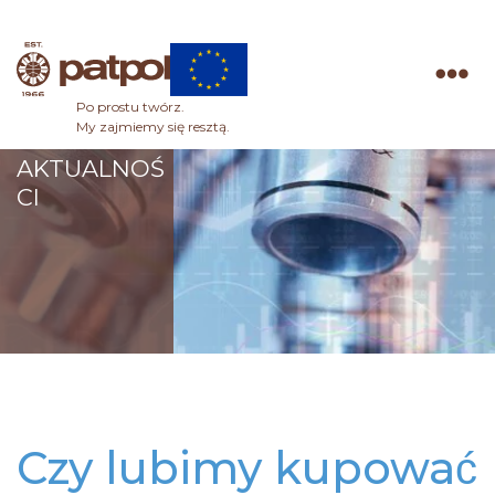
Po prostu twórz.
Patpol
My zajmiemy się resztą.
AKTUALNOŚ
CI
Czy lubimy kupować