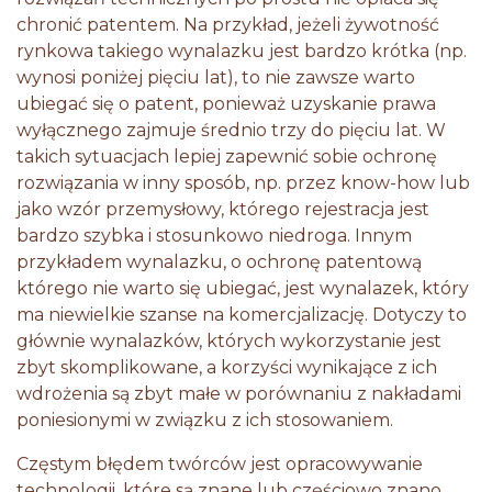
chronić patentem. Na przykład, jeżeli żywotność
rynkowa takiego wynalazku jest bardzo krótka (np.
wynosi poniżej pięciu lat), to nie zawsze warto
ubiegać się o patent, ponieważ uzyskanie prawa
wyłącznego zajmuje średnio trzy do pięciu lat. W
takich sytuacjach lepiej zapewnić sobie ochronę
rozwiązania w inny sposób, np. przez know-how lub
jako wzór przemysłowy, którego rejestracja jest
bardzo szybka i stosunkowo niedroga. Innym
przykładem wynalazku, o ochronę patentową
którego nie warto się ubiegać, jest wynalazek, który
ma niewielkie szanse na komercjalizację. Dotyczy to
głównie wynalazków, których wykorzystanie jest
zbyt skomplikowane, a korzyści wynikające z ich
wdrożenia są zbyt małe w porównaniu z nakładami
poniesionymi w związku z ich stosowaniem.
Częstym błędem twórców jest opracowywanie
technologii, które są znane lub częściowo znano.