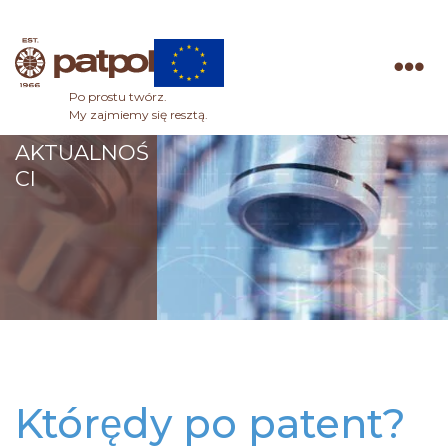
Po prostu twórz.
Patpol
My zajmiemy się resztą.
AKTUALNOŚ
CI
Którędy po patent?